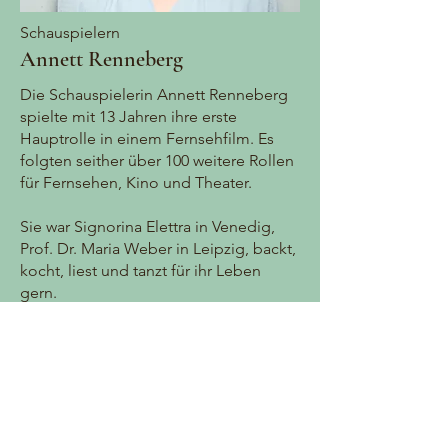
Schauspielern
Annett Renneberg
Die Schauspielerin Annett Renneberg
spielte mit 13 Jahren ihre erste
Hauptrolle in einem Fernsehfilm. Es
folgten seither über 100 weitere Rollen
für Fernsehen, Kino und Theater.
Sie war Signorina Elettra in Venedig,
Prof. Dr. Maria Weber in Leipzig, backt,
kocht, liest und tanzt für ihr Leben
gern.
Eigentlich wollte die begeisterte
Gärtnerin und Mutter zweier Söhne, die
auf einem großen Bauernhof in
Mecklenburg lebt, Eisverkäuferin,
Ballerina oder Ärztin werden.
Dann kam die Musik in ihr Leben und